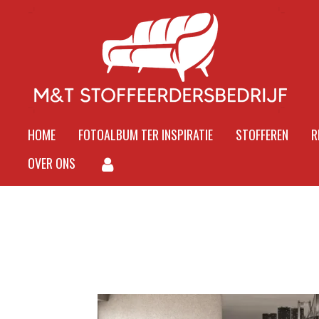
Ga
direct
naar
de
hoofdinhoud
HOME
FOTOALBUM TER INSPIRATIE
STOFFEREN
R
OVER ONS