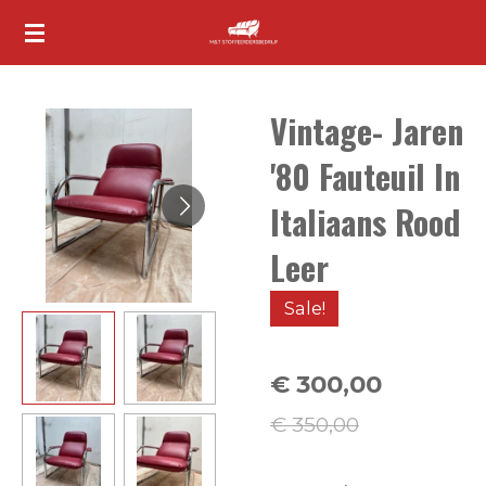
Ga
direct
naar
Vintage- Jaren
de
hoofdinhoud
'80 Fauteuil In
Italiaans Rood
Leer
Sale!
€ 300,00
€ 350,00