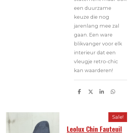
een duurzame
keuze die nog
jarenlang mee zal
gaan. Een ware
blikvanger voor elk
interieur dat een
vleugje retro-chic
kan waarderen!
D
D
S
D
e
e
h
e
l
e
a
l
e
l
r
e
n
e
n
Sale!
Leolux Chin Fauteuil