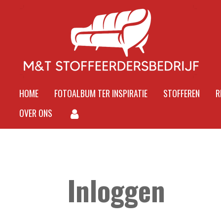
Ga
direct
naar
de
hoofdinhoud
HOME
FOTOALBUM TER INSPIRATIE
STOFFEREN
R
OVER ONS
Inloggen